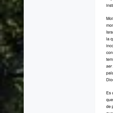
inst
Moi
mom
Isr
la 
inc
con
tem
ser
pal
Dio
Es 
que
de 