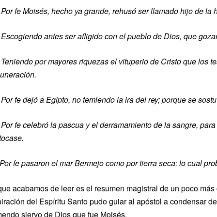
4
Por fe Mois
és, hecho ya grande, rehusó ser llamado hijo de la h
5
Escogiendo antes ser afligido con el pueblo de Dios, que goz
6
Teniendo por mayores riquezas el vituperio de Cristo que los t
uneración.
7
Por fe dej
ó
a
Egipto, no temiendo la ira del rey; porque se sostu
8
Por fe celebr
ó la pascua y el derramamiento de la sangre, para
 tocase.
or fe pasaron el mar Bermejo como por tierra seca: lo cual pro
que acabamos de leer es el resumen magistral de un poco más d
piración del Espíritu Santo pudo guiar al apóstol a condensar d
mendo siervo de Dios que fue Moisés.