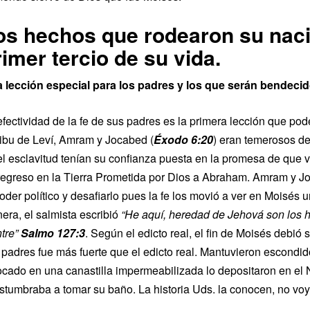
os hechos que rodearon su nacim
rimer tercio de su vida.
 lección especial para los padres y los que serán bendeci
efectividad de la fe de sus padres es la primera lección que po
tribu de Leví, Amram y Jocabed (
Éxodo 6:20
) eran temerosos de
el esclavitud tenían su confianza puesta en la promesa de que vo
regreso en la Tierra Prometida por Dios a Abraham. Amram y Jo
poder político y desafiarlo pues la fe los movió a ver en Moisés 
era, el salmista escribió
“
He aquí, heredad de Jehová son los hij
tre
”
Sal
mo
127:3
. Según el edicto real, el fin de Moisés debió 
 padres fue más fuerte que el edicto real. Mantuvieron escondid
ocado en una canastilla impermeabilizada lo depositaron en el N
stumbraba a tomar su baño. La historia Uds. la conocen, no voy