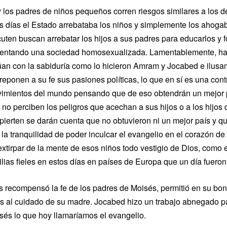
 los padres de niños pequeños corren riesgos similares a los d
s días el Estado arrebataba los niños y simplemente los ahogaba
cuten buscan arrebatar los hijos a sus padres para educarlos y 
entando una sociedad homosexualizada. Lamentablemente, hay
úan con la sabiduría como lo hicieron Amram y Jocabed e ilusam
reponen a su fe sus pasiones políticas, lo que en sí es una con
imientos del mundo pensando que de eso obtendrán un mejor país
 no perciben los peligros que acechan a sus hijos o a los hijos
pierten se darán cuenta que no obtuvieron ni un mejor país y que 
 la tranquilidad de poder inculcar el evangelio en el corazón de 
extirpar de la mente de esos niños todo vestigio de Dios, como
ilias fieles en estos días en países de Europa que un día fuero
s recompensó la fe de los padres de Moisés, permitió en su b
s al cuidado de su madre. Jocabed hizo un trabajo abnegado par
sés lo que hoy llamaríamos el evangelio.