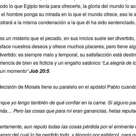
todo lo que Egipto tenía para ofrecerle, la gloria del mundo l
 el hombre ponga su mirada en lo que el mundo ofrece, eso le 
astrará a la misma condenación a la que él ha sido sentenciado.
s un misterio que el pecado, en sus inicios suele ser divertido, 
isface nuestros deseos y ofrece muchos placeres, pero tiene al
dvertido: es siempre malo y temporal, su satisfacción está dest
riencia de bien es ficticia y un engaño satánico
“L
a alegría de l
 un momento
”
Job 20:5
.
decisión de Moisés tiene su paralelo en el apóstol Pablo cuand
que yo tengo tambi
én de qué confiar en la carne. Si alguno pa
más
…
Pero las cosas que para m
í eran ganancias, helas reputa
iertamente, aun reputo todas las cosas p
érdida por el eminente 
 amor del cual lo he perdido todo, y téngolo por estiércol, para 