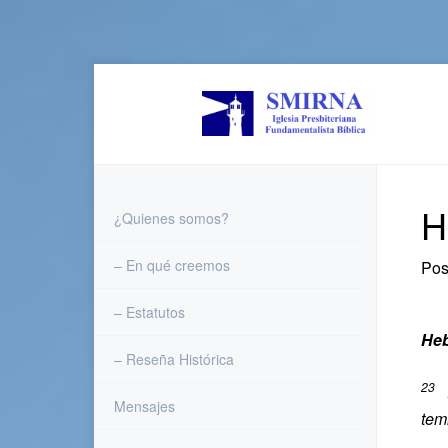
Skip
to
content
H
¿Quienes somos?
– En qué creemos
Pos
– Estatutos
Heb
– Reseña Histórica
23
P
Mensajes
tem