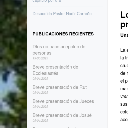
capítulo por día
L
Despedida Pastor Nadir Carreño
p
PUBLICACIONES RECIENTES
Una
Dios no hace acepcion de
La 
personas
la 
19/05/2025
cru
Breve presentación de
Ecclesiastés
de 
09/04/2025
el 
Breve presentación de Rut
man
09/04/2025
vien
Breve presentación de Jueces
sus
09/04/2025
col
Breve presentación de Josué
aco
09/04/2025