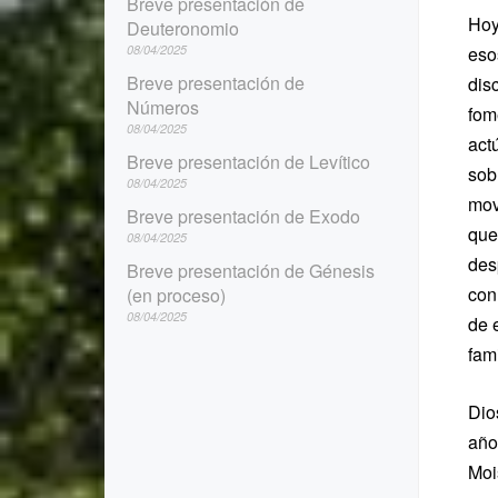
Breve presentación de
Hoy
Deuteronomio
08/04/2025
eso
Breve presentación de
dis
Números
fom
08/04/2025
act
Breve presentación de Levítico
sob
08/04/2025
mov
Breve presentación de Exodo
que
08/04/2025
des
Breve presentación de Génesis
con
(en proceso)
08/04/2025
de 
fam
Dio
año
Moi