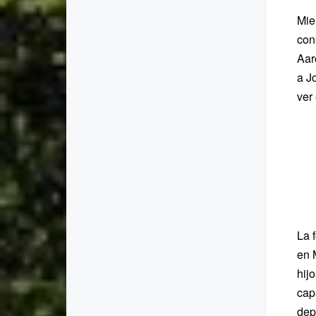
Mie
con
Aar
a J
ver 
La 
en 
hij
cap
dep