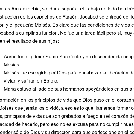
ntras Amram debía, sin duda soportar el trabajo de todo hombre
strucción de los caprichos de Faraón, Jocabed se entregó de lle
ón y el pequeño Moisés. Es claro que las condiciones de vida er
ocabed a cumplir su función. No fue una tarea fácil pero si, muy 
en el resultado de sus hijos:
Aarón fue el primer Sumo Sacerdote y su descendencia ocupó 
Mesías.
Moisés fue escogido por Dios para encabezar la liberación del
vivían y sufrían en Egipto.
María estuvo al lado de sus hermanos apoyándolos en sus al
formación en los principios de vida que Dios puso en el coraz
Moisés que jamás los olvidó, a eso es lo que llamamos formar c
os, principios de vida que son grabados a fuego en el corazón d
acidad de hacerlo, pero eso no es excusa para no cumplir nues
ender sólo de Dios y su dirección para que perfeccione en el co