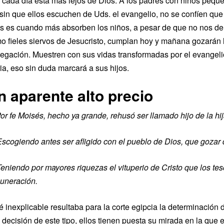
 cada día está más lejos de Dios. A los padres con niños peque
 sin que ellos escuchen de Uds. el evangelio, no se confíen qu
s es cuando más absorben los niños, a pesar de que no nos de
o fieles siervos de Jesucristo, cumplan hoy y mañana gozarán la
egación. Muestren con sus vidas transformadas por el evangelio 
ria, eso sin duda marcará a sus hijos.
n aparente alto precio
or fe Moisés, hecho ya grande, rehusó ser llamado hijo de la hi
scogiendo antes ser afligido con el pueblo de Dios, que goza
eniendo por mayores riquezas el vituperio de Cristo que los te
uneración.
é inexplicable resultaba para la corte egipcia la determinaci
 decisión de este tipo, ellos tienen puesta su mirada en la que 