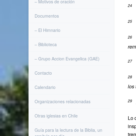
– Motivos de oración
2
Documentos
2
– El Himnario
2
– Biblioteca
rem
– Grupo Accion Evangelica (GAE)
2
Contacto
2
los
Calendario
29
Organizaciones relacionadas
P
Otras iglesias en Chile
Lo 
ins
Guía para la lectura de la Biblia, un
tre