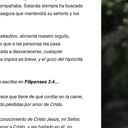
o acompañaba. Satanás siempre ha buscado
asegura que mantendrá su señorío y los
atractivo, alimenta nuestro orgullo,
go que a las personas les pasa
inada a desvanecerse, cualquier
os impíos es breve, y el gozo del hipócrita
o escribe en
Filipenses 3:4…
rece que tiene de qué confiar en la carne,
do pérdidas por amor de Cristo.
conocimiento de Cristo Jesús, mi Señor,
ganar
a
Cristo,
y
ser hallado en
él, no