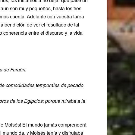
ños, los instamos a no dejar que pase un
e aun son muy pequeños, hasta los tres
mos cuenta. Adelante con vuestra tarea
 bendición de ver el resultado de tal
coherencia entre el discurso y la vida
ja de Faraón;
r de comodidades temporales de pecado.
soros de los Egipcios; porque miraba
a
la
ón de Moisés! El mundo jamás comprenderá
el mundo da, y Moisés tenía y disfrutaba