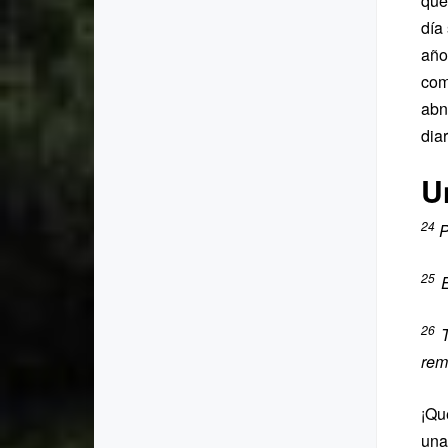
que
día
año
com
abn
dia
U
24
P
25
E
26
T
rem
¡Qu
una