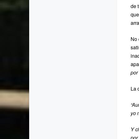
de 
que
arr
No e
sat
ina
apa
por
La 
“
Aun
yo 
Y c
por