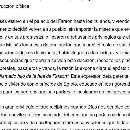
rucción bíblica.
sés estuvo en el palacio del Faraón hasta los 40 años, viviendo
ento decidió volver a su pueblo, sin importar la miseria que enco
ael y en sus promesas lo llevaron a rehusar los privilegios que e
que Moisés toma esta determinación que marcó el resto de sus dí
onsciente de sus decisiones, había llegado a la madurez y tenía
secuencias que traería a su vida esta decisión, rechazó los pla
porales, pasajeros y vanos, la razón la expone clara el apóstol:
 llamado hijo de la hija de Faraón
”
. Esta expresión deja patente
acio viviendo como príncipe de Egipto, educado en los rigores d
s para los hebreos que sus padres le inculcaron en los breves 
un gran privilegio el que recibimos cuando Dios nos bendice co
 todo privilegio tiene asociado deberes que no podemos descuid
principios de vida que lleguen a formar convicciones que fortale