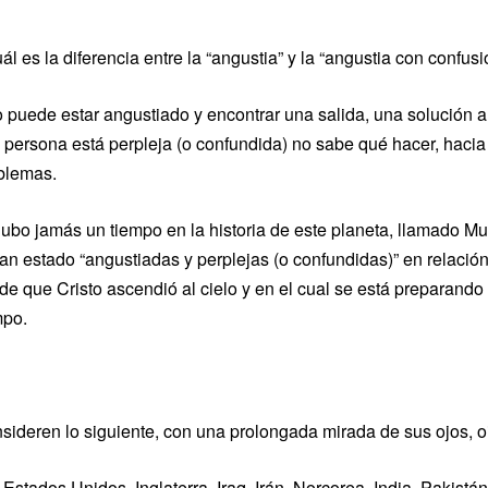
ál es la diferencia entre la “angustia” y la “angustia con confu
 puede estar angustiado y encontrar una salida, una solución 
 persona está perpleja (o confundida) no sabe qué hacer, haci
blemas.
hubo jamás un tiempo en la historia de este planeta, llamado M
an estado “angustiadas y perplejas (o confundidas)” en relació
de que Cristo ascendió al cielo y en el cual se está preparando p
mpo.
sideren lo siguiente, con una prolongada mirada de sus ojos, o
 Estados Unidos, Inglaterra, Iraq, Irán, Norcorea, India, Pakis