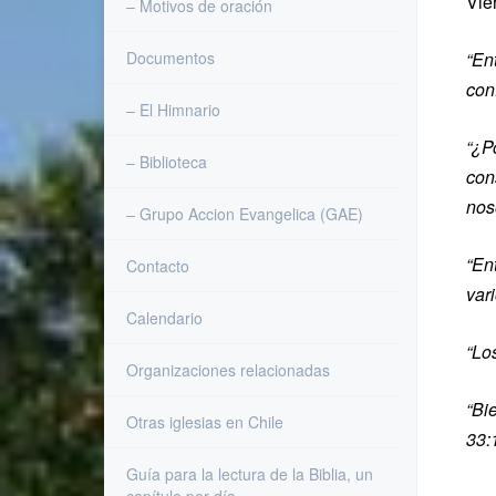
Vie
– Motivos de oración
Documentos
“Ent
con
– El Himnario
“¿P
– Biblioteca
con
nos
– Grupo Accion Evangelica (GAE)
“En
Contacto
var
Calendario
“Lo
Organizaciones relacionadas
“Bi
Otras iglesias en Chile
33:
Guía para la lectura de la Biblia, un