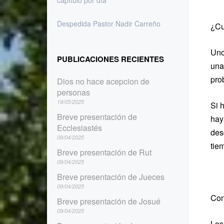
capítulo por día
Despedida Pastor Nadir Carreño
¿Cu
Uno
PUBLICACIONES RECIENTES
una
pro
Dios no hace acepcion de
personas
19/05/2025
Si 
Breve presentación de
hay
Ecclesiastés
des
09/04/2025
tie
Breve presentación de Rut
09/04/2025
Breve presentación de Jueces
09/04/2025
Con
Breve presentación de Josué
09/04/2025
Los