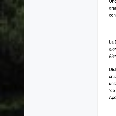
Uno
gra
con
La B
glo
(Je
Dic
cru
úni
“de
Apó