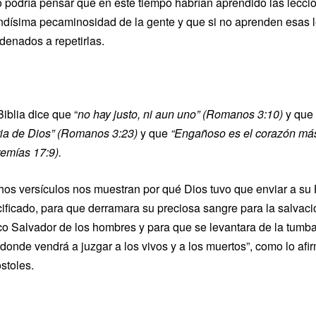
 podría pensar que en este tiempo habrían aprendido las leccion
ndísima pecaminosidad de la gente y que si no aprenden esas le
denados a repetirlas.
iblia dice que “
no hay justo, ni aun uno” (Romanos 3:10)
y que 
ria de Dios” (Romanos 3:23)
y que
“Engañoso es el corazón más
remías 17:9).
hos versículos nos muestran por qué Dios tuvo que enviar a su 
cificado, para que derramara su preciosa sangre para la salvaci
co Salvador de los hombres y para que se levantara de la tumba a
 donde vendrá a juzgar a los vivos y a los muertos”, como lo af
stoles.