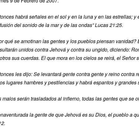
rnes 9 de Febrero de 2007.
onces habrá señales en el sol y en la luna y en las estrellas; y 
fusión del sonido de la mar y de las ondas” Lucas 21:25.
or qué se amotinan las gentes y los pueblos piensan vanidad? Est
sultarán unidos contra Jehová y contra su ungido, diciendo:
otros sus cuerdas. El que mora en los cielos se reirá, el Señor 
tonces les dijo: Se levantará gente contra gente y reino contra 
ios lugares hambres y pestilencias y habrá espantos y grandes 
s malos serán trasladados al infierno, todas las gentes que se 
enaventurada la gente de que Jehová es su Dios, el pueblo a q
12.