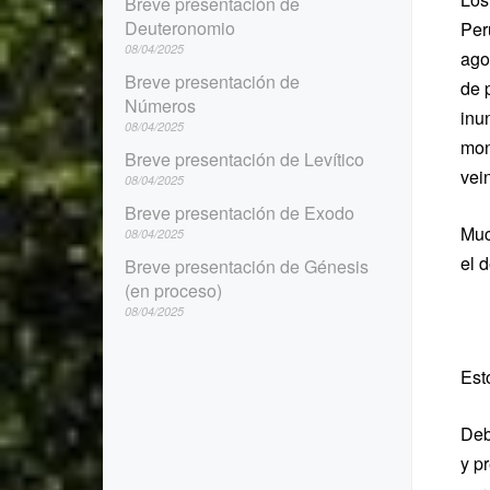
Breve presentación de
Deuteronomio
Per
08/04/2025
ago
Breve presentación de
de 
Números
inu
08/04/2025
mon
Breve presentación de Levítico
vein
08/04/2025
Breve presentación de Exodo
Muc
08/04/2025
el 
Breve presentación de Génesis
(en proceso)
08/04/2025
Est
Deb
y p