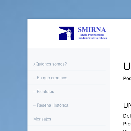
Skip
to
content
U
¿Quienes somos?
– En qué creemos
Pos
– Estatutos
U
– Reseña Histórica
Dr.
Mensajes
Pre