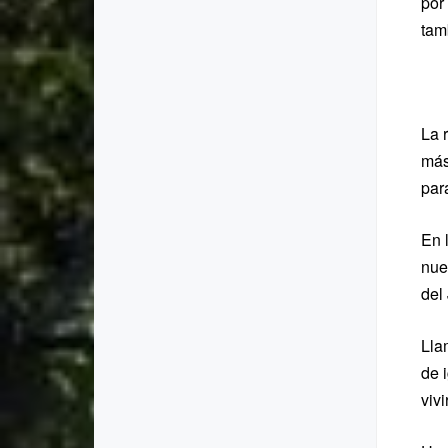
por
tam
La 
más
para
En 
nue
del
Lla
de 
vivir