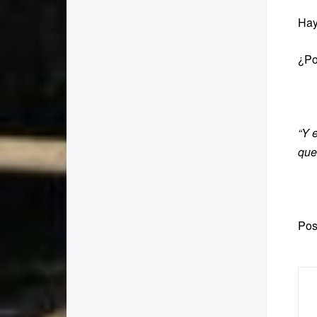
Hay
¿Po
“Y 
que
Pos