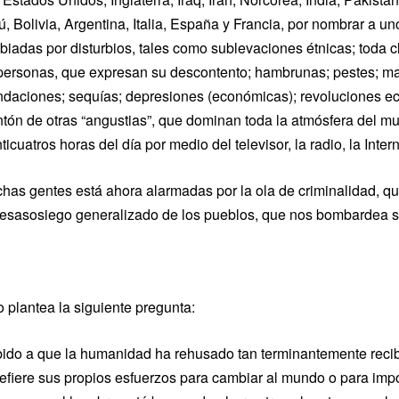
ú, Bolivia, Argentina, Italia, España y Francia, por nombrar a 
biadas por disturbios, tales como sublevaciones étnicas; toda c
personas, que expresan su descontento; hambrunas; pestes; ma
ndaciones; sequías; depresiones (económicas); revoluciones ec
tón de otras “angustias”, que dominan toda la atmósfera del mu
ticuatros horas del día por medio del televisor, la radio, la Inter
has gentes está ahora alarmadas por la ola de criminalidad, que
desasosiego generalizado de los pueblos, que nos bombardea si
o plantea la siguiente pregunta:
ido a que la humanidad ha rehusado tan terminantemente recibir
refiere sus propios esfuerzos para cambiar al mundo o para imp