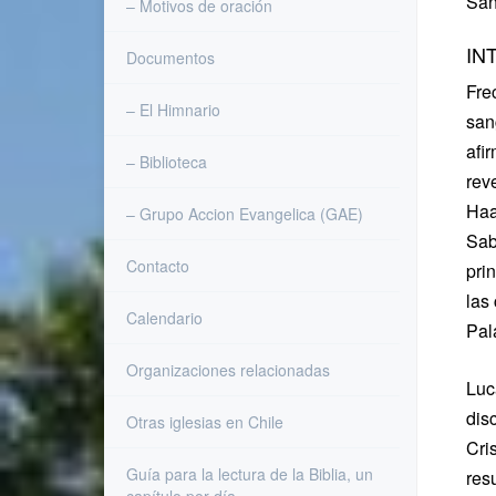
San
– Motivos de oración
IN
Documentos
Fre
– El Himnario
san
afi
– Biblioteca
reve
Haa
– Grupo Accion Evangelica (GAE)
Sab
Contacto
pri
las
Calendario
Pal
Organizaciones relacionadas
Luc
dis
Otras iglesias en Chile
Cri
Guía para la lectura de la Biblia, un
res