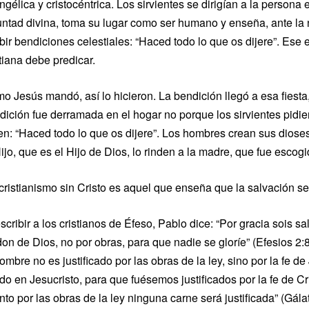
ngélica y cristocéntrica. Los sirvientes se dirigían a la person
untad divina, toma su lugar como ser humano y enseña, ante la n
ibir bendiciones celestiales: “Haced todo lo que os dijere”. Ese
stiana debe predicar.
o Jesús mandó, así lo hicieron. La bendición llegó a esa fiesta
dición fue derramada en el hogar no porque los sirvientes pidi
en: “Haced todo lo que os dijere”. Los hombres crean sus dioses
Hijo, que es el Hijo de Dios, lo rinden a la madre, que fue esco
cristianismo sin Cristo es aquel que enseña que la salvación se 
scribir a los cristianos de Éfeso, Pablo dice: “Por gracia sois sa
don de Dios, no por obras, para que nadie se gloríe” (Efesios 2:8
hombre no es justificado por las obras de la ley, sino por la fe 
do en Jesucristo, para que fuésemos justificados por la fe de Cri
nto por las obras de la ley ninguna carne será justificada” (Gála