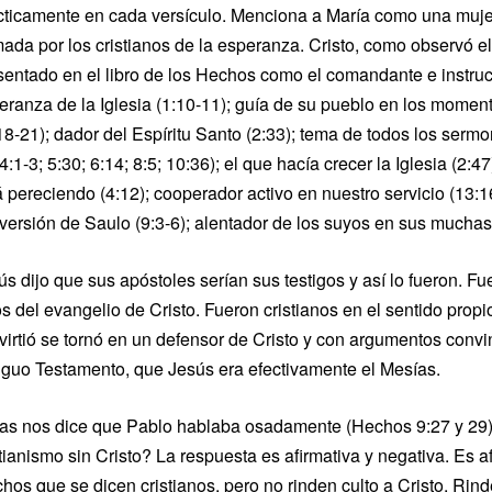
cticamente en cada versículo. Menciona a María como una mujer
mada por los cristianos de la esperanza. Cristo, como observó el
sentado en el libro de los Hechos como el comandante e instruct
eranza de la Iglesia (1:10-11); guía de su pueblo en los moment
18-21); dador del Espíritu Santo (2:33); tema de todos los ser
 4:1-3; 5:30; 6:14; 8:5; 10:36); el que hacía crecer la Iglesia (2
á pereciendo (4:12); cooperador activo en nuestro servicio (13:1
versión de Saulo (9:3-6); alentador de los suyos en sus muchas
s dijo que sus apóstoles serían sus testigos y así lo fueron. Fue
os del evangelio de Cristo. Fueron cristianos en el sentido prop
virtió se tornó en un defensor de Cristo y con argumentos convin
iguo Testamento, que Jesús era efectivamente el Mesías.
as nos dice que Pablo hablaba osadamente (Hechos 9:27 y 29). 
stianismo sin Cristo? La respuesta es afirmativa y negativa. Es 
hos que se dicen cristianos, pero no rinden culto a Cristo. Rind