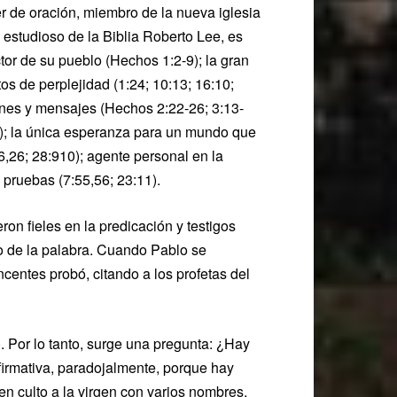
 de oración, miembro de la nueva iglesia
 estudioso de la Biblia Roberto Lee, es
or de su pueblo (Hechos 1:2-9); la gran
os de perplejidad (1:24; 10:13; 16:10;
mones y mensajes (Hechos 2:22-26; 3:13-
:47); la única esperanza para un mundo que
6,26; 28:910); agente personal en la
 pruebas (7:55,56; 23:11).
ron fieles en la predicación y testigos
io de la palabra. Cuando Pablo se
centes probó, citando a los profetas del
Por lo tanto, surge una pregunta: ¿Hay
afirmativa, paradojalmente, porque hay
en culto a la virgen con varios nombres,