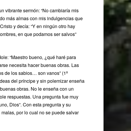
 un vibrante sermón: “No cambiaría mis
lvado más almas con mis indulgencias que
risto y decía: “Y en ningún otro hay
 hombres, en que podamos ser salvos”
ndole: “Maestro bueno, ¿qué haré para
arse necesita hacer buenas obras. Las
os de los sabios… son vanos” (1ª
ideas del príncipe y sin polemizar enseña
r buenas obras. No le enseña con un
dole respuestas. Una pregunta fue muy
uno, Dios”. Con esta pregunta y su
malas, por lo cual no se puede salvar