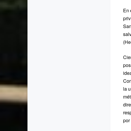
En 
pri
San
sal
(He
Cie
pos
ide
Cor
la 
mét
dir
res
por