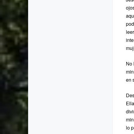
ojo
aqu
pod
leer
int
muj
No 
min
en s
Des
Ell
div
min
lo p