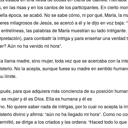
s, en las risas y en los cantos de los participantes. En cierto m
ella época, se acabó. No se sabe cómo, ni por qué, María, la m
eres milagrosos de Jesús, se acercó a él y le dijo en voz baja: 
 entrelíneas, las palabras de María muestran su lado intrigante. 
erpretación), para combatir la intriga y para enseñar una verdad 
er? Aún no ha venido mi hora”.
la llama madre, sino mujer, toda vez que se acercaba con la int
isterio. No la acepta, aunque fuese su madre en sentido human
u límite.
pués, para que adquiera más conciencia de su posición humana
a es mujer y él es Dios. Ella es humana y él es
ino. No quiere saber nada de intrigas, por lo cual no acepta la
isterio divino y afirma: “aún no ha llegado mi hora”. Como no c
ermitió, se dirige a los criados y les ordena: “Haced todo lo que