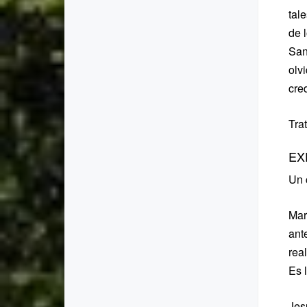
tal
de 
San
olv
cre
Tra
EX
Un 
Mar
ante
rea
Es 
Jes