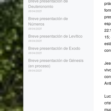
Breve presentación de
prá
Deuteronomio
for
08/04/2025
pre
Breve presentación de
esp
Números
08/04/2025
22:
Breve presentación de Levítico
15;
08/04/2025
est
Breve presentación de Exodo
con
08/04/2025
Breve presentación de Génesis
Jesú
(en proceso)
viv
08/04/2025
con
Ant
Luc
cri
muc