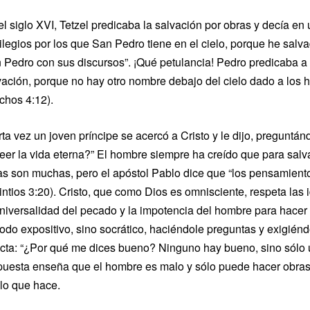
el siglo XVI, Tetzel predicaba la salvación por obras y decía en
vilegios por los que San Pedro tiene en el cielo, porque he sa
 Pedro con sus discursos”. ¡Qué petulancia! Pedro predicaba a C
vación, porque no hay otro nombre debajo del cielo dado a los
chos 4:12).
rta vez un joven príncipe se acercó a Cristo y le dijo, preguntá
eer la vida eterna?” El hombre siempre ha creído que para salv
as son muchas, pero el apóstol Pablo dice que “los pensamient
intios 3:20). Cristo, que como Dios es omnisciente, respeta las 
universalidad del pecado y la impotencia del hombre para hace
odo expositivo, sino socrático, haciéndole preguntas y exigién
ecta: “¿Por qué me dices bueno? Ninguno hay bueno, sino sólo 
puesta enseña que el hombre es malo y sólo puede hacer obras 
 lo que hace.