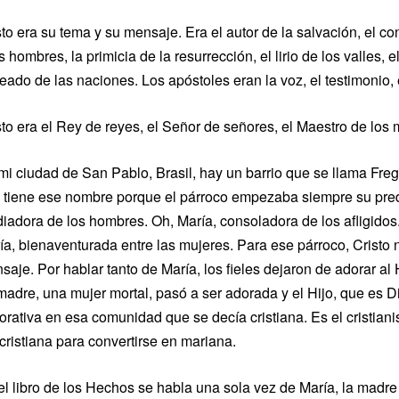
sto era su tema y su mensaje. Era el autor de la salvación, el c
s hombres, la primicia de la resurrección, el lirio de los valles, el 
eado de las naciones. Los apóstoles eran la voz, el testimonio, 
sto era el Rey de reyes, el Señor de señores, el Maestro de los m
mi ciudad de San Pablo, Brasil, hay un barrio que se llama Freg
 tiene ese nombre porque el párroco empezaba siempre su predi
iadora de los hombres. Oh, María, consoladora de los afligidos
ía, bienaventurada entre las mujeres. Para ese párroco, Cristo n
saje. Por hablar tanto de María, los fieles dejaron de adorar al
madre, una mujer mortal, pasó a ser adorada y el Hijo, que es D
orativa en esa comunidad que se decía cristiana. Es el cristianis
 cristiana para convertirse en mariana.
el libro de los Hechos se habla una sola vez de María, la madre