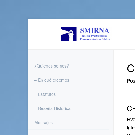
Skip
to
content
C
¿Quienes somos?
– En qué creemos
Pos
– Estatutos
C
– Reseña Histórica
Rvd
Mensajes
Igl