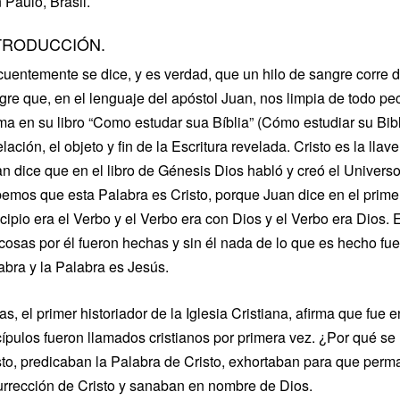
 Paulo, Brasil.
TRODUCCIÓN.
cuentemente se dice, y es verdad, que un hilo de sangre corre 
gre que, en el lenguaje del apóstol Juan, nos limpia de todo pe
rma en su libro “Como estudar sua Bíblia” (Cómo estudiar su Bibli
lación, el objeto y fin de la Escritura revelada. Cristo es la llav
n dice que en el libro de Génesis Dios habló y creó el Universo
emos que esta Palabra es Cristo, porque Juan dice en el primer
ncipio era el Verbo y el Verbo era con Dios y el Verbo era Dios. 
 cosas por él fueron hechas y sin él nada de lo que es hecho fue
abra y la Palabra es Jesús.
as, el primer historiador de la Iglesia Cristiana, afirma que fue
cípulos fueron llamados cristianos por primera vez. ¿Por qué s
sto, predicaban la Palabra de Cristo, exhortaban para que perma
urrección de Cristo y sanaban en nombre de Dios.