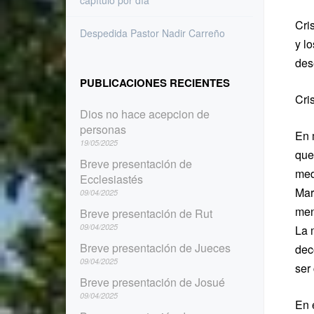
capítulo por día
Cri
Despedida Pastor Nadir Carreño
y lo
des
PUBLICACIONES RECIENTES
Cri
Dios no hace acepcion de
personas
En 
19/05/2025
que
Breve presentación de
med
Ecclesiastés
Mar
09/04/2025
men
Breve presentación de Rut
09/04/2025
La 
Breve presentación de Jueces
dec
09/04/2025
ser
Breve presentación de Josué
09/04/2025
En 