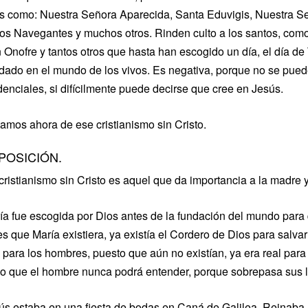
es como: Nuestra Señora Aparecida, Santa Eduvigis, Nuestra S
los Navegantes y muchos otros. Rinden culto a los santos, com
 Onofre y tantos otros que hasta han escogido un día, el día d
idado en el mundo de los vivos. Es negativa, porque no se puede
denciales, si difícilmente puede decirse que cree en Jesús.
tamos ahora de ese cristianismo sin Cristo.
POSICIÓN.
cristianismo sin Cristo es aquel que da importancia a la madre y
ía fue escogida por Dios antes de la fundación del mundo par
s que María existiera, ya existía el Cordero de Dios para salvar 
l para los hombres, puesto que aún no existían, ya era real para
lo que el hombre nunca podrá entender, porque sobrepasa sus lím
ús estaba en una fiesta de bodas en Caná de Galilea. Reinaba la