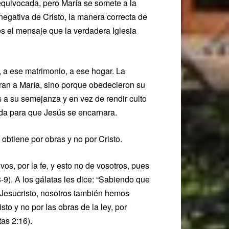
a equivocada, pero María se somete a la
egativa de Cristo, la manera correcta de
 es el mensaje que la verdadera Iglesia
, a ese matrimonio, a ese hogar. La
eran a María, sino porque obedecieron su
 a su semejanza y en vez de rendir culto
gida para que Jesús se encarnara.
obtiene por obras y no por Cristo.
lvos, por la fe, y esto no de vosotros, pues
-9). A los gálatas les dice: “Sabiendo que
de Jesucristo, nosotros también hemos
sto y no por las obras de la ley, por
tas 2:16).