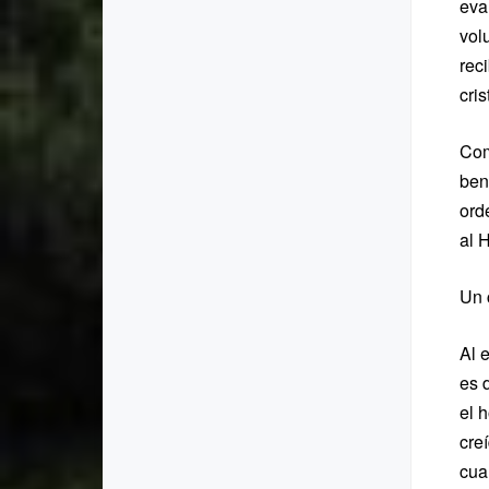
eva
vol
rec
cri
Com
ben
ord
al 
Un 
Al e
es 
el 
creí
cua