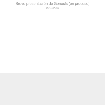
Breve presentación de Génesis (en proceso)
08/04/2025
© 2026
IGLESIA SMIRNA
ALL RIGHTS RESERVED
THEME SMARTPRESS BY
LEVEL9THEMES
.