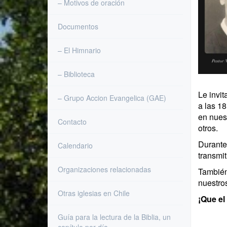
– Motivos de oración
Documentos
– El Himnario
– Biblioteca
Le invi
– Grupo Accion Evangelica (GAE)
a las 18
en nuest
Contacto
otros.
Durante 
Calendario
transmi
Organizaciones relacionadas
También
nuestros
Otras iglesias en Chile
¡Que el
Guía para la lectura de la Biblia, un