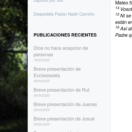
capítulo por día
Mateo 5
14
Vosot
Despedida Pastor Nadir Carreño
15
Ni se
están e
16
Así a
PUBLICACIONES RECIENTES
Padre qu
Dios no hace acepcion de
personas
19/05/2025
Breve presentación de
Ecclesiastés
09/04/2025
Breve presentación de Rut
09/04/2025
Breve presentación de Jueces
09/04/2025
Breve presentación de Josué
09/04/2025