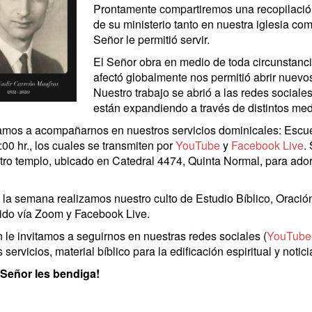
Prontamente compartiremos una recopilación 
de su ministerio tanto en nuestra iglesia co
Señor le permitió servir.
El Señor obra en medio de toda circunstan
afectó globalmente nos permitió abrir nuevos
Nuestro trabajo se abrió a las redes social
están expandiendo a través de distintos me
tamos a acompañarnos en nuestros servicios dominicales: Escue
:00 hr., los cuales se transmiten por
YouTube
y
Facebook Live
.
ro templo, ubicado en Catedral 4474, Quinta Normal, para adora
la semana realizamos nuestro culto de Estudio Bíblico, Oración 
tido vía Zoom y Facebook Live.
 le invitamos a seguirnos en nuestras redes sociales (
YouTube
 servicios, material bíblico para la edificación espiritual y notici
 Señor les bendiga!